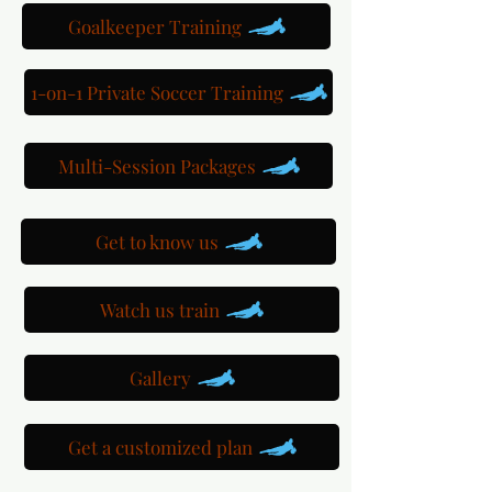
Goalkeeper Training
1-on-1 Private Soccer Training
Multi-Session Packages
Get to know us
Watch us train
Gallery
Get a customized plan