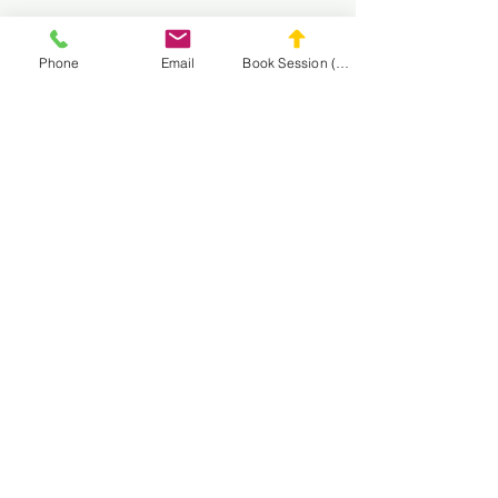
Phone
Email
Book Session (Scroll Down)
Goalkeeper Training
1-on-1 Private Soccer Training
Multi-Session Packages
Get to know us
Watch us train