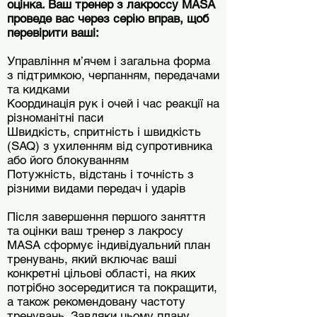
оцінка. Ваш тренер з лакроссу MASA
проведе вас через серію вправ, щоб
перевірити ваші:
Управління м’ячем і загальна форма
з підтримкою, черпанням, передачами
та кидками
Координація рук і очей і час реакції на
різноманітні паси
Швидкість, спритність і швидкість
(SAQ) з ухиленням від супротивника
або його блокуванням
Потужність, відстань і точність з
різними видами передач і ударів
Після завершення першого заняття
та оцінки ваш тренер з лакросу
MASA сформує індивідуальний план
тренувань, який включає ваші
конкретні цільові області, на яких
потрібно зосередитися та покращити,
а також рекомендовану частоту
тренувань. Завдяки цьому плану