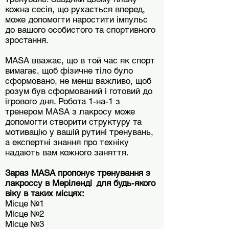
кожна сесія, що рухається вперед,
може допомогти наростити імпульс
до вашого особистого та спортивного
зростання.
MASA вважає, що в той час як спорт
вимагає, щоб фізичне тіло було
сформовано, не менш важливо, щоб
розум був сформований і готовий до
ігрового дня. Робота 1-на-1 з
тренером MASA з лакросу може
допомогти створити структуру та
мотивацію у вашій рутині тренувань,
а експертні знання про техніку
надають вам кожного заняття.
Зараз MASA пропонує тренування з
лакроссу в Меріленді
для будь-якого
віку в таких місцях:
Місце №1
Місце №2
Місце №3