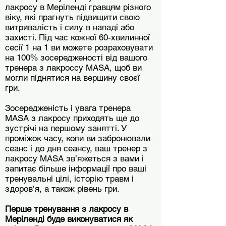
лакросу в Меріленді гравцям різного
віку, які прагнуть підвищити свою
витривалість і силу в нападі або
захисті. Під час кожної 60-хвилинної
сесії 1 на 1 ви можете розраховувати
на 100% зосередженості від вашого
тренера з лакроссу MASA, щоб ви
могли піднятися на вершину своєї
гри.
Зосередженість і увага тренера
MASA з лакросу приходять ще до
зустрічі на першому занятті. У
проміжок часу, коли ви забронювали
сеанс і до дня сеансу, ваш тренер з
лакросу MASA зв’яжеться з вами і
запитає більше інформації про ваші
тренувальні цілі, історію травм і
здоров’я, а також рівень гри.
Перше тренування з лакросу в
Меріленді буде виконуватися як