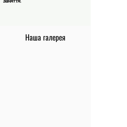
заняття.
Запишіться на тренування з лакроссу
Наша галерея