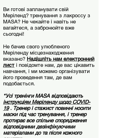
Ви готові запланувати свій
Меріленд?
тренування з лакроссу з
MASA? Не чекайте і навіть не
вагайтеся, а забронюйте вже
сьогодні!
Не бачив свого улюбленого
Меріленду
місцезнаходження
вказано?
Надішліть нам електронний
лист
і повідомте нам, де вас цікавить
навчання, і ми можемо організувати
його проведення там, де вам
подобається.
*Усі тренінги MASA відповідають
інструкціям Меріленду щодо COVID-
19
. Тренер і стажист повинні носити
маски під час тренування, і тренер
протирає все спільне спорядження
відповідними дезінфікуючими
матеріалами до та після кожного