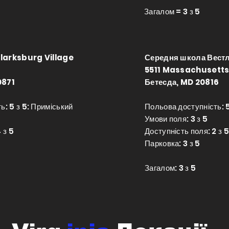
Загалом = 3 з 5
larksburg Village
Середня школа Вест
5511 Massachusetts
0871
Бетесда, MD 20816
ь: 5 з 5: Приміський
Польова доступність: 5
Умови поля: 3 з 5
 з 5
Доступність поля: 2 з 5
Парковка: 3 з 5
Загалом: 3 з 5