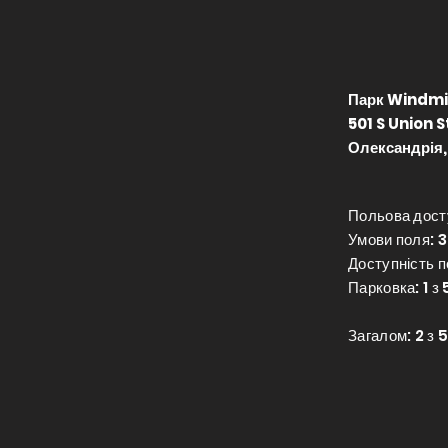
Парк Windmill
501 S Union S
Олександрія,
Польова досту
Умови поля: 3
Доступність п
Парковка: 1 з 
Загалом: 2 з 