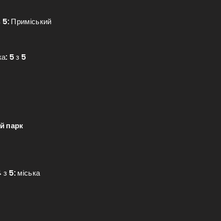
з 5: Приміський
а: 5 з 5
й парк
 з 5: міська