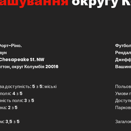
ташування
округу
К
Форт-Ріно.
Футбол
аун
Ренда
Chesapeake St. NW
Джеффе
тон, округ Колумбія 20016
Вашинг
а доступність: 5 з 5: міські
Польова
поля: 4 з 5
Умови п
ність поля: 3 з 5
Доступн
ка: 2 з 5
Парковк
м: 3,5 з 5
Загалом