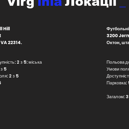
Virg
inia
Локації
_
 Hill
Футбольні
t
3200 Jer
 VA 22314.
Октон, шта
пність: 2 з 5: міська
Польова до
 з 5
Умови поля
оля: 2 з 5
Доступніст
5
Парковка: 
5
Загалом: 3