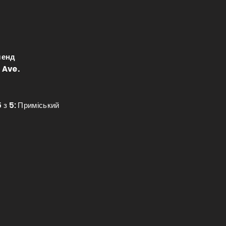
ленд
 Ave.
 з 5: Приміський