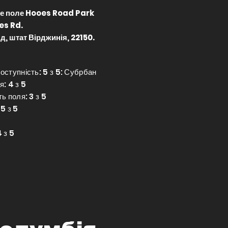
е поле Hooes Road Park
es Rd.
д, штат Вірджинія, 22150.
оступність: 5 з 5: Субрбан
: 4 з 5
ь поля: 3 з 5
5 з 5
 з 5