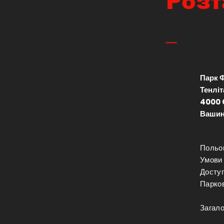
Роз
_
Парк 
Тенліт
4000 
Вашинг
Польов
Умови 
Доступ
Парков
Загало