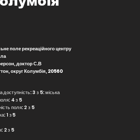
олумбія
ьне поле рекреаційного центру
лла
рсон, доктор С.В
тон, округ Колумбія, 20560
 доступність: 3 з 5: міська
оля: 4 з 5
ість поля: 2 з 5
а: 1 з 5
: 2 з 5