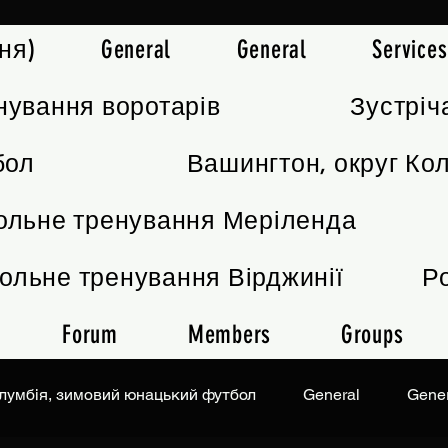
ня)
General
General
Services
нування воротарів
Зустріч
бол
Вашингтон, округ Ко
ольне тренування Меріленда
ольне тренування Вірджинії
Р
Forum
Members
Groups
олумбія, зимовий юнацький футбол
General
Gener