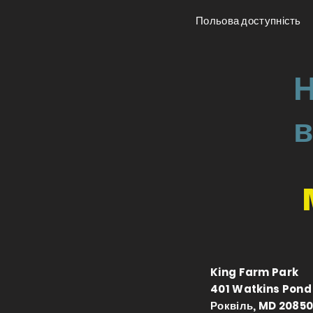
Польова доступність
Н
в
King Farm Park
401 Watkins Pond
Роквіль, MD 2085