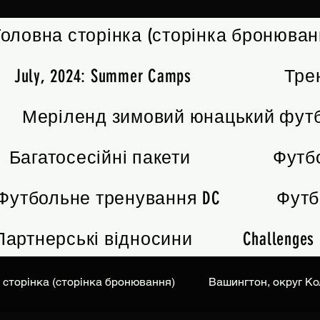
Головна сторінка (сторінка бронюван
July, 2024: Summer Camps
Тре
Меріленд зимовий юнацький фут
Багатосесійні пакети
Футб
Футбольне тренування DC
Футб
Партнерські відносини
Challenges
 сторінка (сторінка бронювання)
Вашингтон, округ К