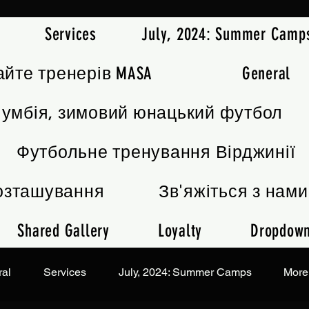
Services
July, 2024: Summer Camp
айте тренерів MASA
General
лумбія, зимовий юнацький футбол
Футбольне тренування Вірджинії
озташування
Зв'яжіться з нами
Shared Gallery
Loyalty
Dropdow
al
Services
July, 2024: Summer Camps
More