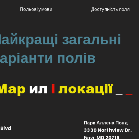
Польові умови
Доступність поля
айкращі загальні
аріанти полів
Мар
ил
і
локації
_
_
Парк Аллена Понд
 Blvd
3330 Northview Dr.
0
Боуї, MD 20716