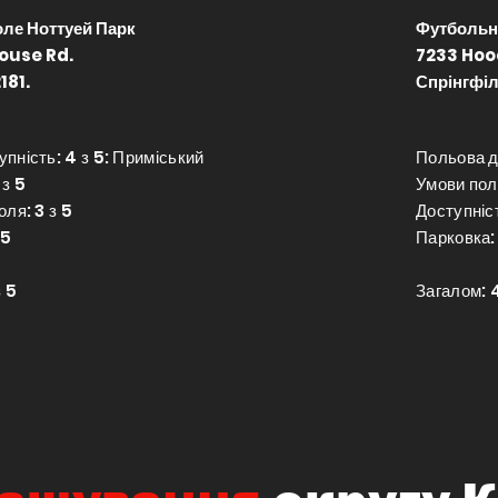
ле Ноттуей Парк
Футбольн
ouse Rd.
7233 Hoo
181.
Спрінгфіл
пність: 4 з 5: Приміський
Польова д
 з 5
Умови поля
оля: 3 з 5
Доступніст
 5
Парковка: 
з 5
Загалом: 4