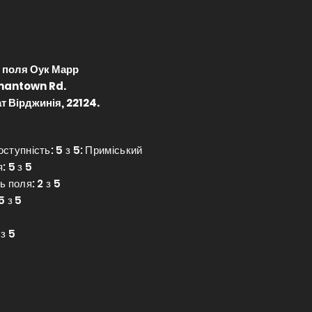
 поля Оук Марр
mantown Rd.
т Вірджинія, 22124.
ступність: 5 з 5: Приміський
: 5 з 5
ь поля: 2 з 5
5 з 5
 з 5